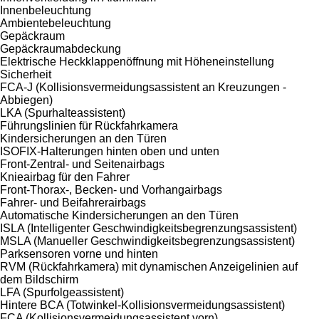
Innenbeleuchtung
Ambientebeleuchtung
Gepäckraum
Gepäckraumabdeckung
Elektrische Heckklappenöffnung mit Höheneinstellung
Sicherheit
FCA-J (Kollisionsvermeidungsassistent an Kreuzungen -
Abbiegen)
LKA (Spurhalteassistent)
Führungslinien für Rückfahrkamera
Kindersicherungen an den Türen
ISOFIX-Halterungen hinten oben und unten
Front-Zentral- und Seitenairbags
Knieairbag für den Fahrer
Front-Thorax-, Becken- und Vorhangairbags
Fahrer- und Beifahrerairbags
Automatische Kindersicherungen an den Türen
ISLA (Intelligenter Geschwindigkeitsbegrenzungsassistent)
MSLA (Manueller Geschwindigkeitsbegrenzungsassistent)
Parksensoren vorne und hinten
RVM (Rückfahrkamera) mit dynamischen Anzeigelinien auf
dem Bildschirm
LFA (Spurfolgeassistent)
Hintere BCA (Totwinkel-Kollisionsvermeidungsassistent)
FCA (Kollisionsvermeidungsassistent vorn)