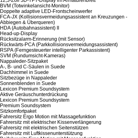
12,3-Zoll 3D-TFT-Display im Armaturenbrett
BVM (Totwinkelansicht-Monitor)
Doppelte adaptive LED-Frontscheinwerfer
FCA-JX (Kollisionsvermeidungsassistent an Kreuzungen -
Abbiegen & Überqueren)
HDA (Autobahnassistent) II
Head-up-Display
Rücksitzalarm-Erinnerung (mit Sensor)
Rückwärts-PCA (Parkkollisionsvermeidungsassistent)
RSPA (Ferngesteuerter intelligenter Parkassistent)
SVM (Rundumsicht-Kameras)
Nappaleder-Sitzpaket
A-, B- und C-Säulen in Suede
Dachhimmel in Suede
Sitzbezüge in Nappaleder
Sonnenblenden in Suede
Lexicon Premium Soundsystem
Aktive Geräuschunterdrückung
Lexicon Premium Soundsystem
Premium Soundsystem
Sitzkomfortpaket
Fahrersitz Ergo Motion mit Massagefunktion
Fahrersitz mit elektrischer Kissenverlängerung
Fahrersitz mit elektrischen Seitenstützen
Fahrersitz mit Luftkissenunterstützung