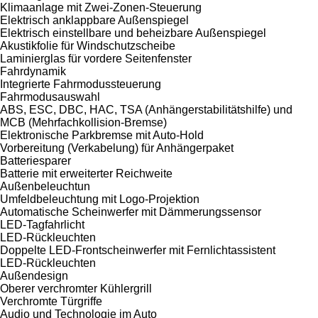
Klimaanlage mit Zwei-Zonen-Steuerung
Elektrisch anklappbare Außenspiegel
Elektrisch einstellbare und beheizbare Außenspiegel
Akustikfolie für Windschutzscheibe
Laminierglas für vordere Seitenfenster
Fahrdynamik
Integrierte Fahrmodussteuerung
Fahrmodusauswahl
ABS, ESC, DBC, HAC, TSA (Anhängerstabilitätshilfe) und
MCB (Mehrfachkollision-Bremse)
Elektronische Parkbremse mit Auto-Hold
Vorbereitung (Verkabelung) für Anhängerpaket
Batteriesparer
Batterie mit erweiterter Reichweite
Außenbeleuchtun
Umfeldbeleuchtung mit Logo-Projektion
Automatische Scheinwerfer mit Dämmerungssensor
LED-Tagfahrlicht
LED-Rückleuchten
Doppelte LED-Frontscheinwerfer mit Fernlichtassistent
LED-Rückleuchten
Außendesign
Oberer verchromter Kühlergrill
Verchromte Türgriffe
Audio und Technologie im Auto