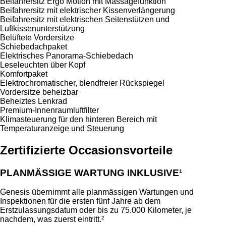
Beifahrersitz Ergo Motion mit Massagefunktion
Beifahrersitz mit elektrischer Kissenverlängerung
Beifahrersitz mit elektrischen Seitenstützen und
Luftkissenunterstützung
Belüftete Vordersitze
Schiebedachpaket
Elektrisches Panorama-Schiebedach
Leseleuchten über Kopf
Komfortpaket
Elektrochromatischer, blendfreier Rückspiegel
Vordersitze beheizbar
Beheiztes Lenkrad
Premium-Innenraumluftfilter
Klimasteuerung für den hinteren Bereich mit
Temperaturanzeige und Steuerung
Zertifizierte Occasionsvorteile
PLANMÄSSIGE WARTUNG INKLUSIVE¹
Genesis übernimmt alle planmässigen Wartungen und
Inspektionen für die ersten fünf Jahre ab dem
Erstzulassungsdatum oder bis zu 75.000 Kilometer, je
nachdem, was zuerst eintritt.²